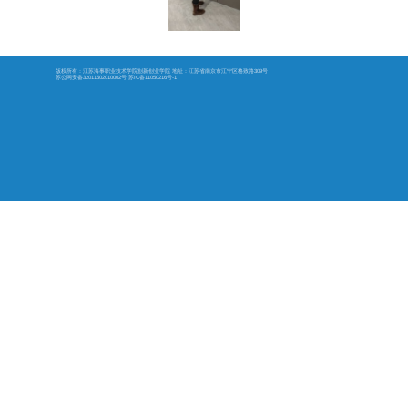
全检查工作，逐
学院副院长
寒假前安全排查
区、多功能教室
检查过程中
用电线路铺设是
保假期期间安全
求相关责任人即
此次寒假前
境、保障师生度